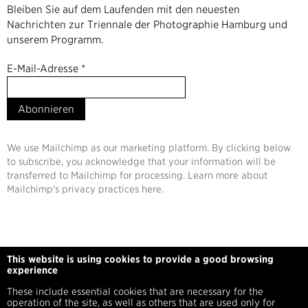
Bleiben Sie auf dem Laufenden mit den neuesten
Nachrichten zur Triennale der Photographie Hamburg und
unserem Programm.
E-Mail-Adresse
*
We use Mailchimp as our marketing platform. By clicking below
to subscribe, you acknowledge that your information will be
transferred to Mailchimp for processing. Learn more about
Mailchimp's privacy practices here.
This website is using cookies to provide a good browsing
experience
These include essential cookies that are necessary for the
Partner
operation of the site, as well as others that are used only for