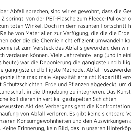
ber Abfall sprechen, sind wir es gewohnt, dass die Ge
 Z springt, von der PET-Flasche zum Fleece-Pullover 
zum toten Winkel. Doch im dem rasanten Fortschritt 
Reihe von Materialien zur Verfügung, die die die Erde 
en oder die die Chemie nicht effizient umwandeln ka
ponie ist zum Versteck des Abfalls geworden, den wir 
ch verdauen können. Viele Jahrzehnte lang (und in ein
s heute) war die Deponierung die gängigste und billig
e gängigste und billigste Methode, Abfall loszuwerd
eponie ihre maximale Kapazität erreicht Kapazität erre
it Schutzschichten, Erde und Pflanzen abgedeckt, um 
 Landschaft in die Umgebung zu integrieren. Das Künst
che kollidieren in vertikal gestapelten Schichten.
bewussten Akt des Verbergens geht die Konfrontation
äufung von Abfall verloren. Es gibt keine sichtbare 
unseren Konsumgewohnheiten und den Auswirkungen a
 Keine Erinnerung, kein Bild, das in unseren Hinterkö