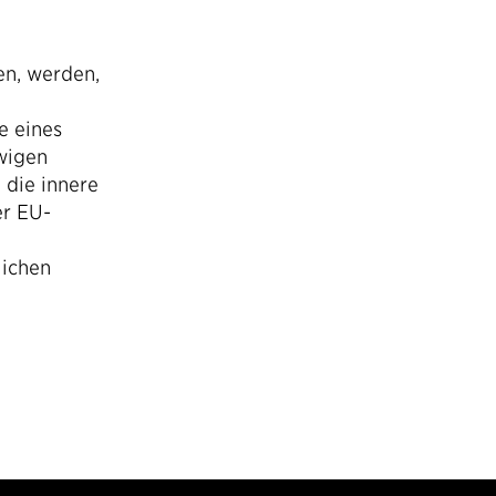
en, werden,
e eines
ewigen
 die innere
er EU-
lichen