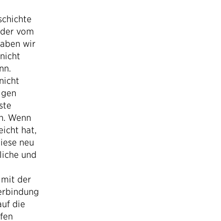
schichte
oder vom
haben wir
nicht
nn.
nicht
igen
ste
en. Wenn
icht hat,
diese neu
liche und
 mit der
Verbindung
uf die
pfen