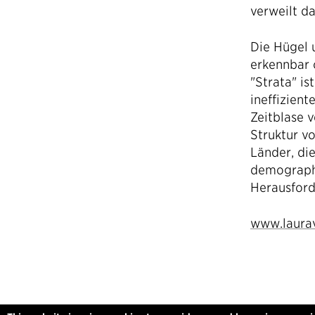
verweilt d
Die Hügel 
erkennbar 
"Strata" i
ineffizien
Zeitblase v
Struktur v
Länder, di
demographi
Herausford
www.laura