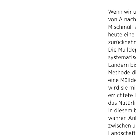
Wenn wir ü
von A nach
Mischmüll 
heute eine 
zurücknehm
Die Müllde
systematis
Ländern bi
Methode di
eine Mülld
wird sie m
errichtete
das Natürli
In diesem 
wahren Anh
zwischen 
Landschaft.